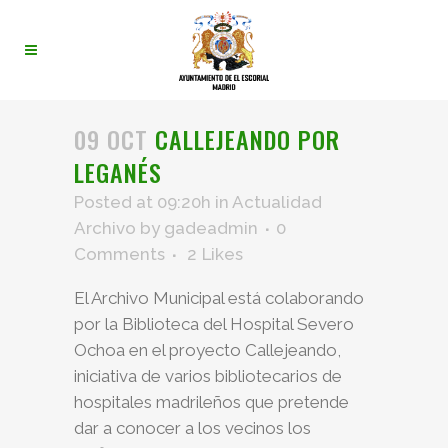
09 OCT
CALLEJEANDO POR
LEGANÉS
Posted at 09:20h
in
Actualidad
Archivo
by
gadeadmin
0
Comments
2
Likes
El Archivo Municipal está colaborando
por la Biblioteca del Hospital Severo
Ochoa en el proyecto Callejeando,
iniciativa de varios bibliotecarios de
hospitales madrileños que pretende
dar a conocer a los vecinos los